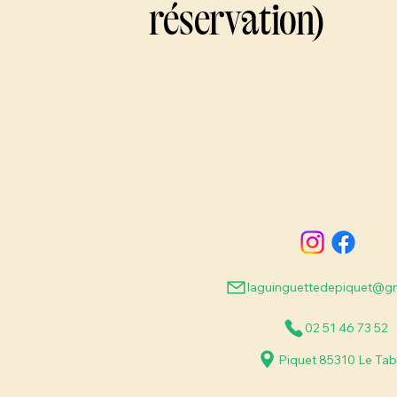
réservation)
laguinguettedepiquet@g
02 51 46 73 52
Piquet 85310 Le Tabl