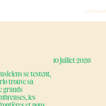
La Guinguet
10 juillet 2026
musiciens se testent,
trio trouve sa
e grands
ombreuses, les
frontières et nous