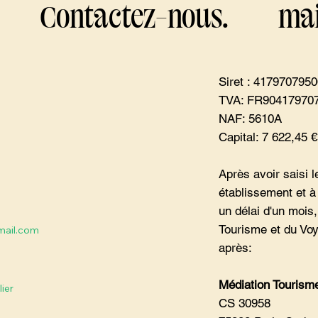
Contactez-nous.
mai
Siret : 417970795
TVA: FR90417970
NAF: 5610A
Capital: 7 622,45 €
Après avoir saisi l
établissement et à
un délai d'un mois,
Tourisme et du Voy
mail.com
après:
Médiation Tourism
ier
CS 30958