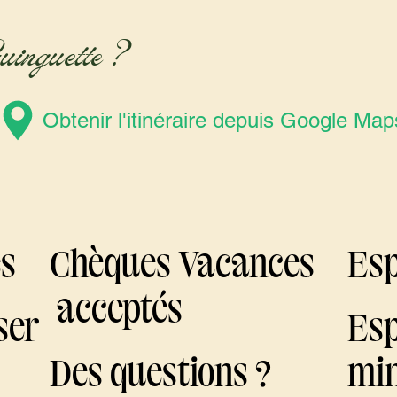
inguette ?
Obtenir l'itinéraire depuis Google Map
s
Chèques Vacances
Esp
acceptés
ser
Esp
Des questions ?
min